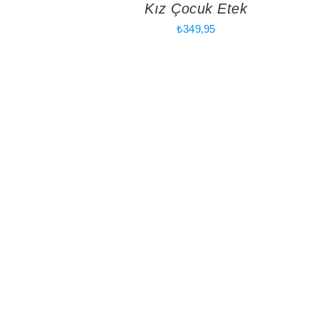
Kız Çocuk Etek
₺
349,95