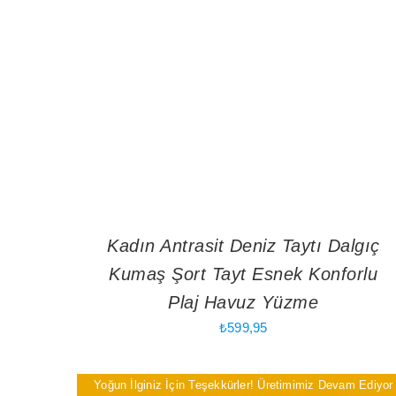
Kadın Antrasit Deniz Taytı Dalgıç
Kumaş Şort Tayt Esnek Konforlu
Plaj Havuz Yüzme
₺
599,95
Yoğun İlginiz İçin Teşekkürler! Üretimimiz Devam Ediyor