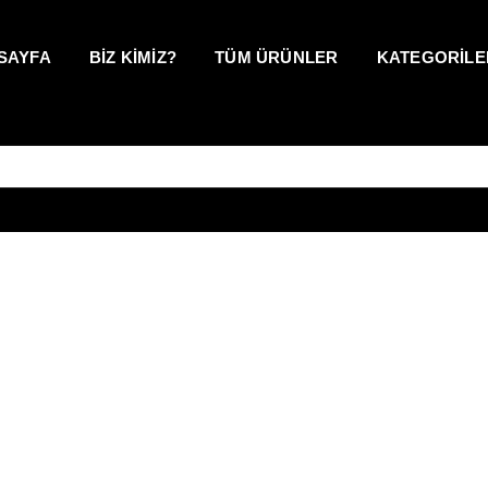
SAYFA
BİZ KİMİZ?
TÜM ÜRÜNLER
KATEGORİLE
5
/
5