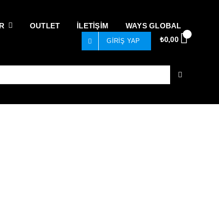
R
OUTLET
İLETİŞİM
WAYS GLOBAL
0
₺
0,00
GIRIŞ YAP