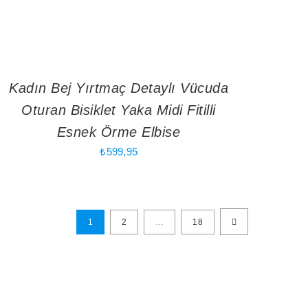
Kadın Bej Yırtmaç Detaylı Vücuda
Oturan Bisiklet Yaka Midi Fitilli
Esnek Örme Elbise
₺
599,95
1
2
…
18