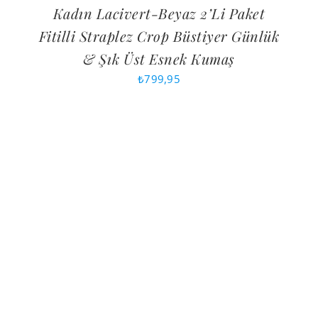
Kadın Lacivert-Beyaz 2’Li Paket
Fitilli Straplez Crop Büstiyer Günlük
& Şık Üst Esnek Kumaş
₺
799,95