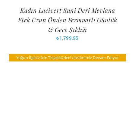
Kadın Lacivert Suni Deri Mevlana
Etek Uzun Önden Fermuarlı Günlük
& Gece Şıklığı
₺
1.799,95
Yoğun İlginiz İçin Teşekkürler! Üretimimiz Devam Ediyor