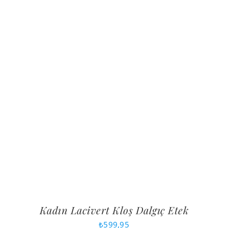
Kadın Lacivert Kloş Dalgıç Etek
₺
599,95