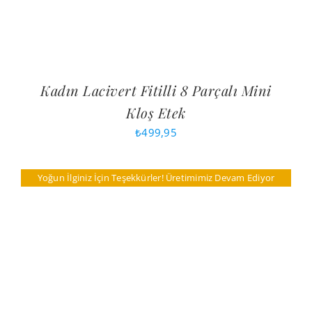
Kadın Lacivert Fitilli 8 Parçalı Mini
Kloş Etek
₺
499,95
Yoğun İlginiz İçin Teşekkürler! Üretimimiz Devam Ediyor