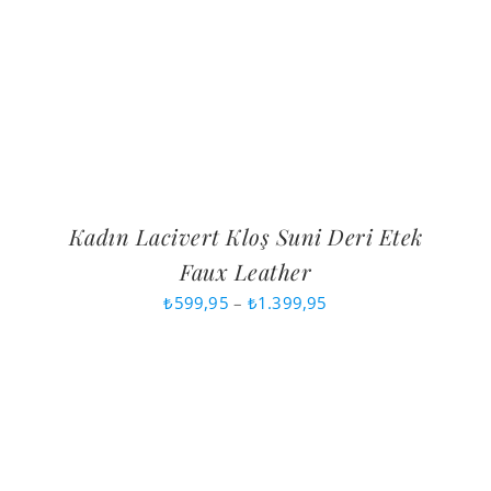
Kadın Lacivert Kloş Suni Deri Etek
Faux Leather
Fiyat
₺
599,95
–
₺
1.399,95
aralığı:
₺599,95
-
₺1.399,95