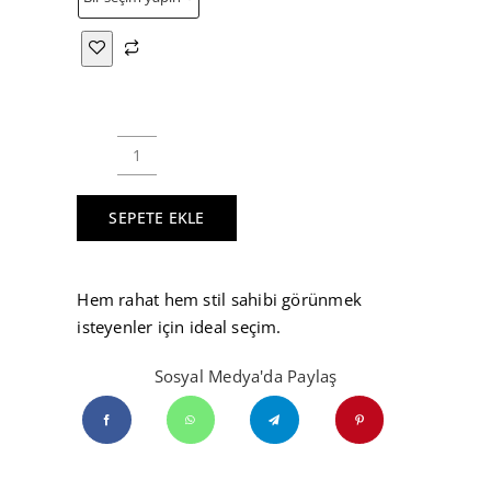
Kadın
Siyah
SEPETE EKLE
Suni
Deri
8
Hem rahat hem stil sahibi görünmek
Parça
isteyenler için ideal seçim.
Mini
Kloş
Sosyal Medya'da Paylaş
Etek
Faux
Leather
adet