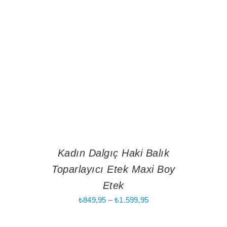
Kadın Dalgıç Haki Balık
Toparlayıcı Etek Maxi Boy
Etek
Fiyat
₺
849,95
–
₺
1.599,95
aralığı:
₺849,95