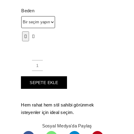
aralığı
Beden
₺699,
-
₺1.39
Kadın
Dalgıç
SEPETE EKLE
Siyah
İspanyol
Paça
Hem rahat hem stil sahibi görünmek
Yüksek
isteyenler için ideal seçim.
Bel
Tayt
Sosyal Medya'da Paylaş
adet