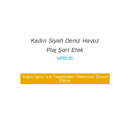
Kadın Siyah Deniz Havuz
Plaj Şort Etek
₺
699,95
Yoğun İlginiz İçin Teşekkürler! Üretimimiz Devam
Ediyor