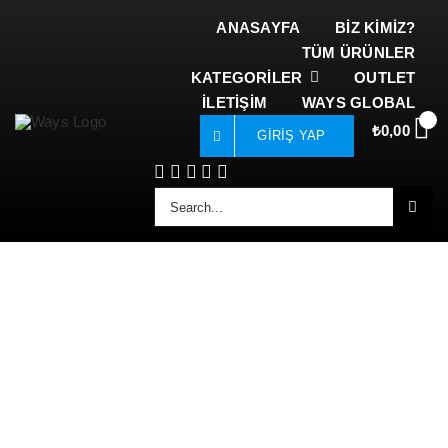
İçeriğe
ANASAYFA
BİZ KİMİZ?
geç
TÜM ÜRÜNLER
KATEGORİLER
OUTLET
İLETİŞİM
WAYS GLOBAL
0
₺
0,00
GIRIŞ YAP
5
/
5
Arayın: